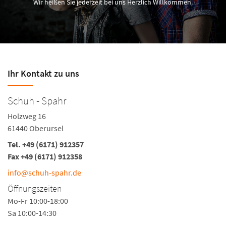
Wir heißen Sie jederzeit bei uns Herzlich Willkommen.
Ihr Kontakt zu uns
Schuh - Spahr
Q
Holzweg 16
St
61440 Oberursel
6
Tel.
+49 (6171) 912357
Te
Fax +49 (6171) 912358
Fa
info@schuh-spahr.de
I
Öffnungszeiten
Ö
Mo-Fr 10:00-18:00
Mo
Sa 10:00-14:30
Sa